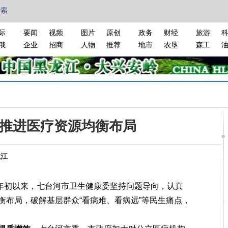
搜索
际
要闻
视频
图片
原创
政务
财经
旅游
俄
企业
招商
人物
推荐
地市
农垦
森工
推进医疗资源均衡布局
龙江
年初以来，七台河市卫生健康委坚持问题导向，认真
衡布局，破解基层群众“看病难、看病远”等民生痛点，