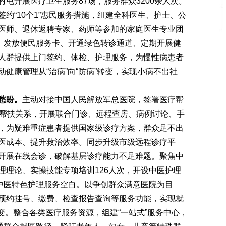
屯开展医疗卫生服务87场，服务群众3200余人次。
约“10个1”惠民服务措施，组建全科医生、护士、公
医师、退休返聘专家、药师等参加的家庭医生专业团
案、发放便民服务卡、开通绿色转诊通道、定期开展健
人群提供上门签约、体检、护理服务，为慢性病患者
健康管理从“治病”向“防病”转变，实现小病不出社
愁盼。
主动对接中国人民解放军总医院，签署医疗帮
一帮扶关系，开展联合门诊、远程查房、病例讨论、手
，为疑难重症患者提供国家级诊疗方案，群众足不出
医成本、提升救治效率。同步升级市级远程诊疗平
开展在线会诊，破解基层诊疗能力不足难题。聚焦中
理理论、实操技能专项培训126人次，开设中医护理
市中医特色护理服务空白。以争创群众满意医院为目
预约挂号、缴费、检查报告查询等服务功能，实现就
”转变。整合各类医疗服务资源，组建“一站式”服务中心，