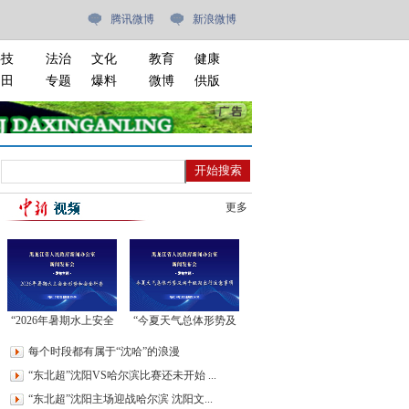
腾讯微博
新浪微博
科技
法治
文化
教育
健康
油田
专题
爆料
微博
供版
更多
“2026年暑期水上安全
“今夏天气总体形势及
形势和安全科普”新闻
端午假期出行注意事
每个时段都有属于“沈哈”的浪漫
发布会
项”新闻发布会
“东北超”沈阳VS哈尔滨比赛还未开始 ...
“东北超”沈阳主场迎战哈尔滨 沈阳文...