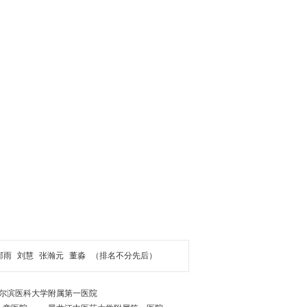
郝雨
刘慧
张瀚元
董淼
（排名不分先后）
尔滨医科大学附属第一医院