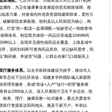
提质增效。
七台河市委、市政府加大对公立医疗机构
益属性，为卫生健康事业发展提供坚实财政保障。推
充实临床力量，对接省内外优质资源组建医联体，柔性引
，破解医院发展瓶颈。勃利县以人民医院为核心，构
纽，打造“统一配送—监测调配—短缺登记—智能查询
保障体系。制定医共体统一药品目录涵盖1040种药
300种以上，实现常见慢性病药品全覆盖。上线县域中
小程序，居民扫码即可查询药品库存、登记缺药需求，同
众“购药难、奔波苦”问题，让群众在家门口就能买上
医疗服务体系。
以全市医联体建设为抓手，推动市人
家常态化下沉社区坐诊，组建多学科团队编入家庭医
管理等服务，形成“坐诊+入户”“诊疗+管理”服务模
务群众2000余人次。深入开展医疗卫生下乡活动，统
、检查、理疗、健康宣教一站式服务，重点关爱老年
质医疗资源直达田间地头、惠及千家万户。年初以