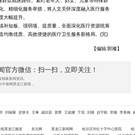
畅通群众就医路径。紧盯老年人、妇女、儿童等特殊群
化、精细化服务举措，将人文关怀深度融入医疗服务
度大幅提升。
补短板、强弱项、提质量，全面深化医疗资源统筹
造均衡优质、高效便捷的医疗卫生服务新格局。(完)
【编辑:郭璨】
闻官方微信：扫一扫，立即关注！
取独家新闻资讯。
@中新网黑龙江新闻 。
华
刘锡菊
史轶夫
王琳
戚欣茹
姜辉
王妮娜
于琨
刘璐
赵宇航
郭璨
李香梅
在线黑龙江频道
东北网
黑龙江新闻网
哈尔滨市红十字中心医院
哈