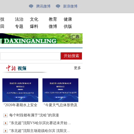
腾讯微博
新浪微博
科技
法治
文化
教育
健康
油田
专题
爆料
微博
供版
更多
“2026年暑期水上安全
“今夏天气总体形势及
形势和安全科普”新闻
端午假期出行注意事
每个时段都有属于“沈哈”的浪漫
发布会
项”新闻发布会
“东北超”沈阳VS哈尔滨比赛还未开始 ...
“东北超”沈阳主场迎战哈尔滨 沈阳文...