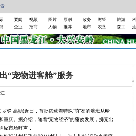
搜索
际
要闻
视频
图片
原创
政务
财经
旅游
俄
企业
招商
人物
推荐
地市
农垦
森工
出“宠物进客舱”服务
龙江
罗铮 高勋)近日，首批搭载着特殊“萌”友的航班从哈
和重庆。据介绍，随着“宠物经济”的蓬勃发展，携宠出
响应市场呼声，