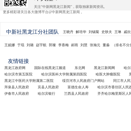
关注“中新网黑龙江新闻”，获取独家新闻资讯。
更多精彩请关注各大微博平台@中新网黑龙江新闻 。
中新社黑龙江分社团队
王晓丹
解培华
刘锡菊
史轶夫
王琳
戚欣
王妮娜
于琨
刘璐
赵宇航
郭璨
李香梅
郝雨
刘慧
张瀚元
董淼
（排名不分
友情链接
黑龙江政府网
国际在线黑龙江频道
东北网
黑龙江新闻网
哈尔
哈尔滨市第五医院
哈尔滨医科大学附属第四医院
哈医大肿瘤医院
黑龙江中医药大学附属第二医院
绥芬河市人民政府门户网站
同江市人民
拜泉县人民政府
宾县人民政府
富德生命人寿
哈尔滨市香坊区人民
伊春市人民政府
哈尔滨银行
兰西县人民政府
齐齐哈尔梅里斯区人