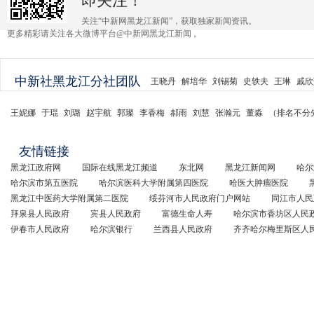
即关注！
关注“中新网黑龙江新闻”，获取独家新闻资讯。
更多精彩请关注各大微博平台@中新网黑龙江新闻 。
中新社黑龙江分社团队
王晓丹
解培华
刘锡菊
史轶夫
王琳
戚欣
王妮娜
于琨
刘璐
赵宇航
郭璨
李香梅
郝雨
刘慧
张瀚元
董淼
（排名不分
友情链接
黑龙江政府网
国际在线黑龙江频道
东北网
黑龙江新闻网
哈尔
哈尔滨市第五医院
哈尔滨医科大学附属第四医院
哈医大肿瘤医院
黑龙江中医药大学附属第二医院
绥芬河市人民政府门户网站
同江市人民
拜泉县人民政府
宾县人民政府
富德生命人寿
哈尔滨市香坊区人民
伊春市人民政府
哈尔滨银行
兰西县人民政府
齐齐哈尔梅里斯区人