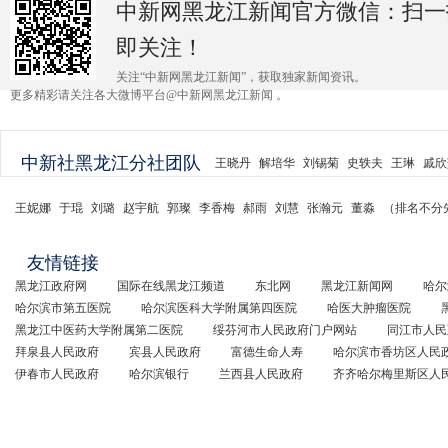
中新网黑龙江新闻官方微信：扫一
即关注！
关注“中新网黑龙江新闻”，获取独家新闻资讯。
更多精彩请关注各大微博平台@中新网黑龙江新闻 。
中新社黑龙江分社团队
王晓丹
解培华
刘锡菊
史轶夫
王琳
戚欣
王妮娜
于琨
刘璐
赵宇航
郭璨
李香梅
郝雨
刘慧
张瀚元
董淼
（排名不分
友情链接
黑龙江政府网
国际在线黑龙江频道
东北网
黑龙江新闻网
哈尔
哈尔滨市第五医院
哈尔滨医科大学附属第四医院
哈医大肿瘤医院
黑龙江中医药大学附属第二医院
绥芬河市人民政府门户网站
同江市人民
拜泉县人民政府
宾县人民政府
富德生命人寿
哈尔滨市香坊区人民
伊春市人民政府
哈尔滨银行
兰西县人民政府
齐齐哈尔梅里斯区人