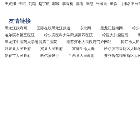
王妮娜
于琨
刘璐
赵宇航
郭璨
李香梅
郝雨
刘慧
张瀚元
董淼
（排名不分
友情链接
黑龙江政府网
国际在线黑龙江频道
东北网
黑龙江新闻网
哈尔
哈尔滨市第五医院
哈尔滨医科大学附属第四医院
哈医大肿瘤医院
黑龙江中医药大学附属第二医院
绥芬河市人民政府门户网站
同江市人民
拜泉县人民政府
宾县人民政府
富德生命人寿
哈尔滨市香坊区人民
伊春市人民政府
哈尔滨银行
兰西县人民政府
齐齐哈尔梅里斯区人