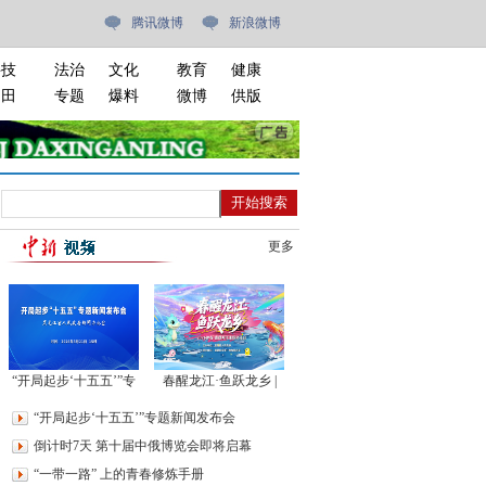
腾讯微博
新浪微博
科技
法治
文化
教育
健康
油田
专题
爆料
微博
供版
更多
“开局起步‘十五五’”专
春醒龙江·鱼跃龙乡 |
题新闻发布会
2026年伊春·嘉荫开江
“开局起步‘十五五’”专题新闻发布会
主题文化日
倒计时7天 第十届中俄博览会即将启幕
“一带一路” 上的青春修炼手册