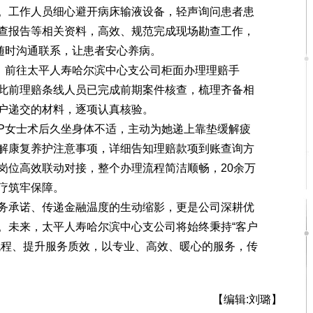
工作人员细心避开病床输液设备，轻声询问患者患
查报告等相关资料，高效、规范完成现场勘查工作，
随时沟通联系，让患者安心养病。
前往太平人寿哈尔滨中心支公司柜面办理理赔手
此前理赔条线人员已完成前期案件核查，梳理齐备相
户递交的材料，逐项认真核验。
女士术后久坐身体不适，主动为她递上靠垫缓解疲
解康复养护注意事项，详细告知理赔款项到账查询方
岗位高效联动对接，整个办理流程简洁顺畅，20余万
疗筑牢保障。
承诺、传递金融温度的生动缩影，更是公司深耕优
。未来，太平人寿哈尔滨中心支公司将始终秉持“客户
流程、提升服务质效，以专业、高效、暖心的服务，传
【编辑:刘璐】