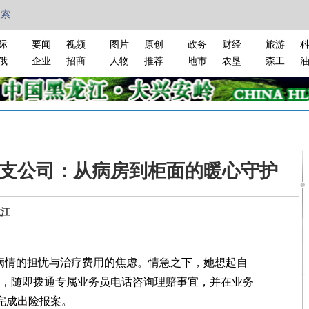
搜索
际
要闻
视频
图片
原创
政务
财经
旅游
俄
企业
招商
人物
推荐
地市
农垦
森工
支公司：从病房到柜面的暖心守护
龙江
情的担忧与治疗费用的焦虑。情急之下，她想起自
品，随即拨通专属业务员电话咨询理赔事宜，并在业务
线完成出险报案。