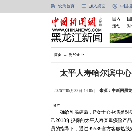
设为首页
加入桌面
中国
国内
国
滚动
对
首页
→
财经企业
太平人寿哈尔滨中心
2026年05月22日 14:05 |
来源：中新网黑
确诊乳腺癌后，P女士心中满是对病
己2018年投保的太平人寿某重疾险产
员的指导下，通过95589官方客服热