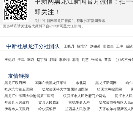
中新网黑龙江新闻官方微信：扫一
即关注！
关注“中新网黑龙江新闻”，获取独家新闻资讯。
更多精彩请关注各大微博平台@中新网黑龙江新闻 。
中新社黑龙江分社团队
王晓丹
解培华
刘锡菊
史轶夫
王琳
戚欣
王妮娜
于琨
刘璐
赵宇航
郭璨
李香梅
郝雨
刘慧
张瀚元
董淼
（排名不分
友情链接
黑龙江政府网
国际在线黑龙江频道
东北网
黑龙江新闻网
哈尔
哈尔滨市第五医院
哈尔滨医科大学附属第四医院
哈医大肿瘤医院
黑龙江中医药大学附属第二医院
绥芬河市人民政府门户网站
同江市人民
拜泉县人民政府
宾县人民政府
富德生命人寿
哈尔滨市香坊区人民
伊春市人民政府
哈尔滨银行
兰西县人民政府
齐齐哈尔梅里斯区人