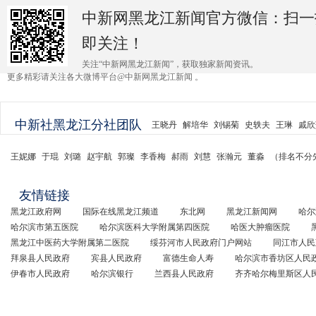
中新网黑龙江新闻官方微信：扫一
即关注！
关注“中新网黑龙江新闻”，获取独家新闻资讯。
更多精彩请关注各大微博平台@中新网黑龙江新闻 。
中新社黑龙江分社团队
王晓丹
解培华
刘锡菊
史轶夫
王琳
戚欣
王妮娜
于琨
刘璐
赵宇航
郭璨
李香梅
郝雨
刘慧
张瀚元
董淼
（排名不分
友情链接
黑龙江政府网
国际在线黑龙江频道
东北网
黑龙江新闻网
哈尔
哈尔滨市第五医院
哈尔滨医科大学附属第四医院
哈医大肿瘤医院
黑龙江中医药大学附属第二医院
绥芬河市人民政府门户网站
同江市人民
拜泉县人民政府
宾县人民政府
富德生命人寿
哈尔滨市香坊区人民
伊春市人民政府
哈尔滨银行
兰西县人民政府
齐齐哈尔梅里斯区人