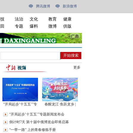
腾讯微博
新浪微博
科技
法治
文化
教育
健康
油田
专题
爆料
微博
供版
更多
“开局起步‘十五五’”专
春醒龙江·鱼跃龙乡 |
题新闻发布会
2026年伊春·嘉荫开江
“开局起步‘十五五’”专题新闻发布会
主题文化日
倒计时7天 第十届中俄博览会即将启幕
“一带一路” 上的青春修炼手册