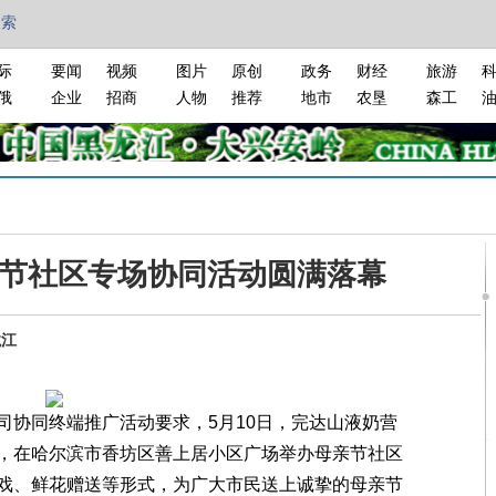
搜索
际
要闻
视频
图片
原创
政务
财经
旅游
俄
企业
招商
人物
推荐
地市
农垦
森工
节社区专场协同活动圆满落幕
龙江
协同终端推广活动要求，5月10日，完达山液奶营
，在哈尔滨市香坊区善上居小区广场举办母亲节社区
戏、鲜花赠送等形式，为广大市民送上诚挚的母亲节