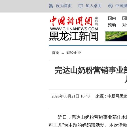
设为首页
加入桌面
中国
国内
国
滚动
对
首页
→
财经企业
完达山奶粉营销事业
2026年05月21日 16:40 |
来源：中新网黑
近日，完达山奶粉营销事业部佳木斯省
稚非凡”为主题的妈妈班活动。本次活