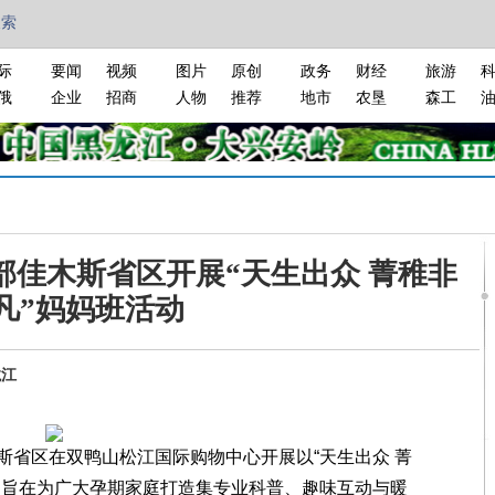
搜索
际
要闻
视频
图片
原创
政务
财经
旅游
俄
企业
招商
人物
推荐
地市
农垦
森工
部佳木斯省区开展“天生出众 菁稚非
凡”妈妈班活动
龙江
区在双鸭山松江国际购物中心开展以“天生出众 菁
动旨在为广大孕期家庭打造集专业科普、趣味互动与暖