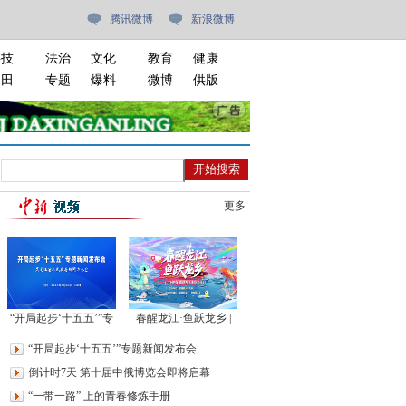
腾讯微博
新浪微博
科技
法治
文化
教育
健康
油田
专题
爆料
微博
供版
更多
“开局起步‘十五五’”专
春醒龙江·鱼跃龙乡 |
题新闻发布会
2026年伊春·嘉荫开江
“开局起步‘十五五’”专题新闻发布会
主题文化日
倒计时7天 第十届中俄博览会即将启幕
“一带一路” 上的青春修炼手册