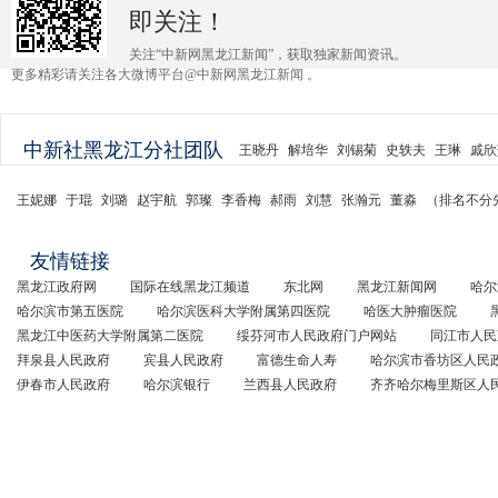
即关注！
关注“中新网黑龙江新闻”，获取独家新闻资讯。
更多精彩请关注各大微博平台@中新网黑龙江新闻 。
中新社黑龙江分社团队
王晓丹
解培华
刘锡菊
史轶夫
王琳
戚欣
王妮娜
于琨
刘璐
赵宇航
郭璨
李香梅
郝雨
刘慧
张瀚元
董淼
（排名不分
友情链接
黑龙江政府网
国际在线黑龙江频道
东北网
黑龙江新闻网
哈尔
哈尔滨市第五医院
哈尔滨医科大学附属第四医院
哈医大肿瘤医院
黑龙江中医药大学附属第二医院
绥芬河市人民政府门户网站
同江市人民
拜泉县人民政府
宾县人民政府
富德生命人寿
哈尔滨市香坊区人民
伊春市人民政府
哈尔滨银行
兰西县人民政府
齐齐哈尔梅里斯区人