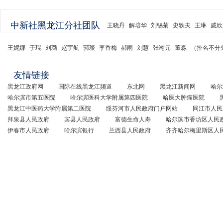
中新社黑龙江分社团队
王晓丹
解培华
刘锡菊
史轶夫
王琳
戚欣
王妮娜
于琨
刘璐
赵宇航
郭璨
李香梅
郝雨
刘慧
张瀚元
董淼
（排名不分
友情链接
黑龙江政府网
国际在线黑龙江频道
东北网
黑龙江新闻网
哈尔
哈尔滨市第五医院
哈尔滨医科大学附属第四医院
哈医大肿瘤医院
黑龙江中医药大学附属第二医院
绥芬河市人民政府门户网站
同江市人民
拜泉县人民政府
宾县人民政府
富德生命人寿
哈尔滨市香坊区人民
伊春市人民政府
哈尔滨银行
兰西县人民政府
齐齐哈尔梅里斯区人