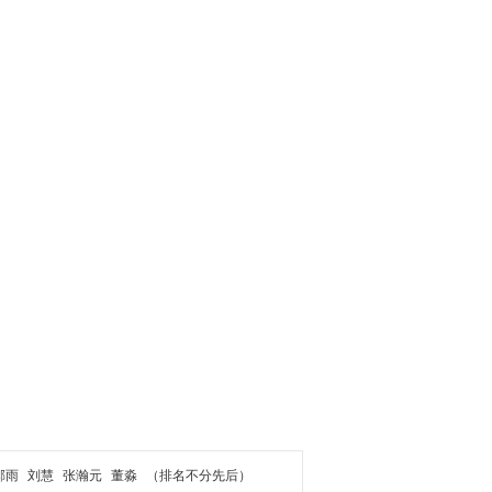
郝雨
刘慧
张瀚元
董淼
（排名不分先后）