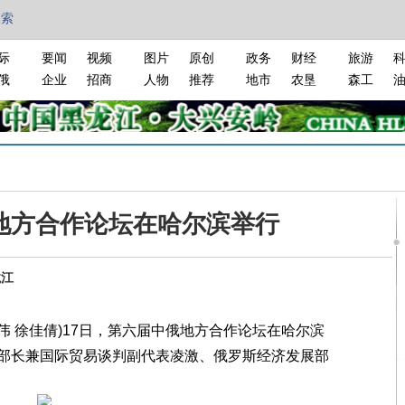
搜索
际
要闻
视频
图片
原创
政务
财经
旅游
俄
企业
招商
人物
推荐
地市
农垦
森工
地方合作论坛在哈尔滨举行
龙江
 徐佳倩)17日，第六届中俄地方合作论坛在哈尔滨
部长兼国际贸易谈判副代表凌激、俄罗斯经济发展部