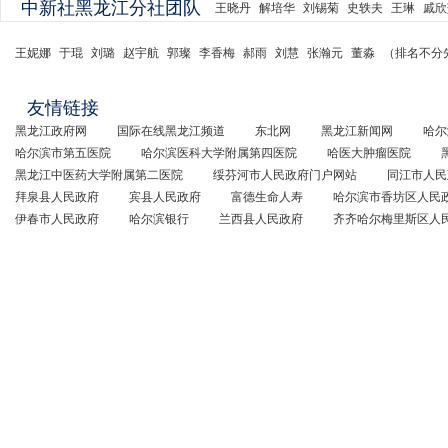
中新社黑龙江分社团队
王晓丹
解培华
刘锡菊
史轶夫
王琳
戚欣
王妮娜
于琨
刘璐
赵宇航
郭璨
李香梅
郝雨
刘慧
张瀚元
董淼
（排名不分
友情链接
黑龙江政府网
国际在线黑龙江频道
东北网
黑龙江新闻网
哈尔
哈尔滨市第五医院
哈尔滨医科大学附属第四医院
哈医大肿瘤医院
黑龙江中医药大学附属第二医院
绥芬河市人民政府门户网站
同江市人民
拜泉县人民政府
宾县人民政府
富德生命人寿
哈尔滨市香坊区人民
伊春市人民政府
哈尔滨银行
兰西县人民政府
齐齐哈尔梅里斯区人