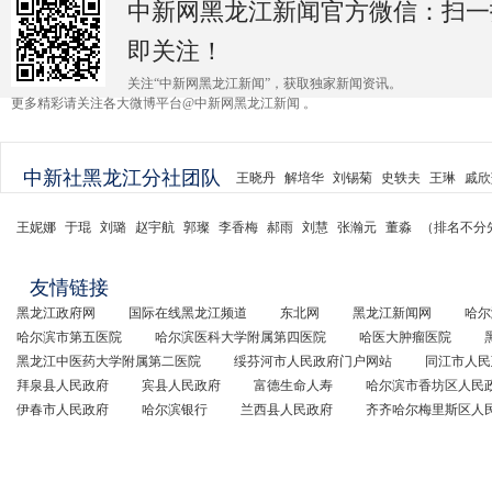
中新网黑龙江新闻官方微信：扫一
即关注！
关注“中新网黑龙江新闻”，获取独家新闻资讯。
更多精彩请关注各大微博平台@中新网黑龙江新闻 。
中新社黑龙江分社团队
王晓丹
解培华
刘锡菊
史轶夫
王琳
戚欣
王妮娜
于琨
刘璐
赵宇航
郭璨
李香梅
郝雨
刘慧
张瀚元
董淼
（排名不分
友情链接
黑龙江政府网
国际在线黑龙江频道
东北网
黑龙江新闻网
哈尔
哈尔滨市第五医院
哈尔滨医科大学附属第四医院
哈医大肿瘤医院
黑龙江中医药大学附属第二医院
绥芬河市人民政府门户网站
同江市人民
拜泉县人民政府
宾县人民政府
富德生命人寿
哈尔滨市香坊区人民
伊春市人民政府
哈尔滨银行
兰西县人民政府
齐齐哈尔梅里斯区人