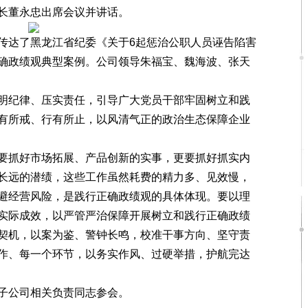
长董永忠出席会议并讲话。
达了黑龙江省纪委《关于6起惩治公职人员诬告陷害
确政绩观典型案例。公司领导朱福宝、魏海波、张天
纪律、压实责任，引导广大党员干部牢固树立和践
有所戒、行有所止，以风清气正的政治生态保障企业
抓好市场拓展、产品创新的实事，更要抓好抓实内
长远的潜绩，这些工作虽然耗费的精力多、见效慢，
避经营风险，是践行正确政绩观的具体体现。要以理
实际成效，以严管严治保障开展树立和践行正确政绩
契机，以案为鉴、警钟长鸣，校准干事方向、坚守责
作、每一个环节，以务实作风、过硬举措，护航完达
公司相关负责同志参会。