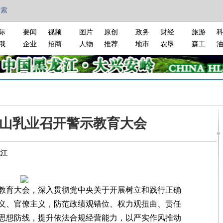
搜索
际
要闻
视频
图片
原创
政务
财经
旅游
俄
企业
招商
人物
推荐
地市
农垦
森工
山乳业召开警示教育大会
龙江
育大会，深入贯彻党中央关于开展树立和践行正确
义、官僚主义，防范政绩观错位、权力观扭曲、责任
思想防线，提升依法合规经营能力，以严实作风推动