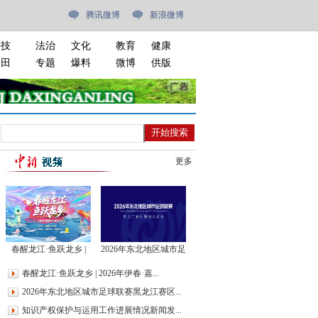
腾讯微博
新浪微博
科技
法治
文化
教育
健康
油田
专题
爆料
微博
供版
更多
春醒龙江·鱼跃龙乡 |
2026年东北地区城市足
2026年伊春·嘉荫开江
球联赛黑龙江赛区新闻
春醒龙江·鱼跃龙乡 | 2026年伊春·嘉...
主题文化日
发布会
2026年东北地区城市足球联赛黑龙江赛区...
知识产权保护与运用工作进展情况新闻发...