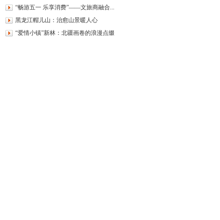
“畅游五一 乐享消费”——文旅商融合...
黑龙江帽儿山：治愈山景暖人心
“爱情小镇”新林：北疆画卷的浪漫点缀