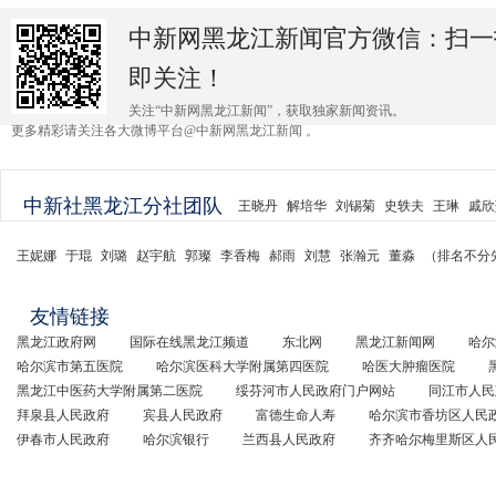
中新网黑龙江新闻官方微信：扫一
即关注！
关注“中新网黑龙江新闻”，获取独家新闻资讯。
更多精彩请关注各大微博平台@中新网黑龙江新闻 。
中新社黑龙江分社团队
王晓丹
解培华
刘锡菊
史轶夫
王琳
戚欣
王妮娜
于琨
刘璐
赵宇航
郭璨
李香梅
郝雨
刘慧
张瀚元
董淼
（排名不分
友情链接
黑龙江政府网
国际在线黑龙江频道
东北网
黑龙江新闻网
哈尔
哈尔滨市第五医院
哈尔滨医科大学附属第四医院
哈医大肿瘤医院
黑龙江中医药大学附属第二医院
绥芬河市人民政府门户网站
同江市人民
拜泉县人民政府
宾县人民政府
富德生命人寿
哈尔滨市香坊区人民
伊春市人民政府
哈尔滨银行
兰西县人民政府
齐齐哈尔梅里斯区人