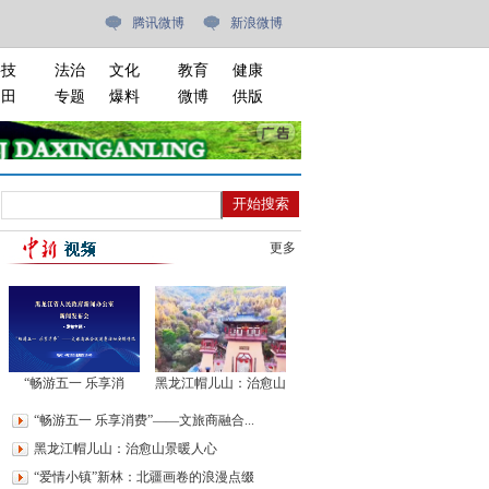
腾讯微博
新浪微博
科技
法治
文化
教育
健康
油田
专题
爆料
微博
供版
更多
“畅游五一 乐享消
黑龙江帽儿山：治愈山
费”——文旅商融合促
景暖人心
“畅游五一 乐享消费”——文旅商融合...
消费新闻发布会
黑龙江帽儿山：治愈山景暖人心
“爱情小镇”新林：北疆画卷的浪漫点缀