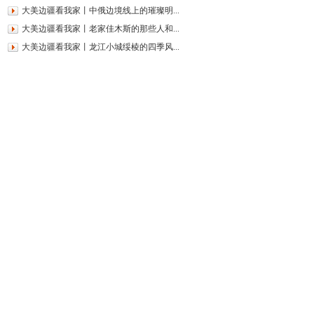
大美边疆看我家丨中俄边境线上的璀璨明...
大美边疆看我家丨老家佳木斯的那些人和...
大美边疆看我家丨龙江小城绥棱的四季风...