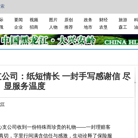
搜索
际
要闻
视频
图片
原创
政务
财经
旅游
俄
企业
招商
人物
推荐
地市
农垦
森工
公司：纸短情长 一封手写感谢信 尽
显服务温度
龙江
心支公司收到一份特殊而珍贵的礼物——一封理赔客
真切，字里行间满含信任与感激，生动诠释了保险服