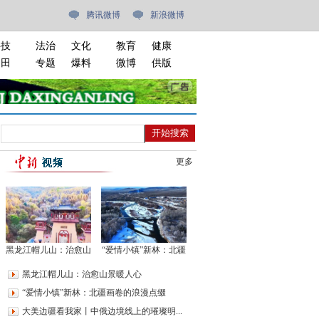
腾讯微博
新浪微博
科技
法治
文化
教育
健康
油田
专题
爆料
微博
供版
更多
黑龙江帽儿山：治愈山
“爱情小镇”新林：北疆
景暖人心
画卷的浪漫点缀
黑龙江帽儿山：治愈山景暖人心
“爱情小镇”新林：北疆画卷的浪漫点缀
大美边疆看我家丨中俄边境线上的璀璨明...