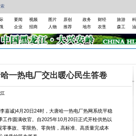
搜索
际
要闻
视频
图片
原创
政务
财经
旅游
俄
企业
招商
人物
推荐
地市
农垦
森工
唐哈一热电厂交出暖心民生答卷
龙江
李嘉诚)4月20日24时，大唐哈一热电厂热网系统平稳
热季工作圆满收官。自2025年10月20日正式开栓供热以
实现零事故、零限热、零舆情，高标准、高质量完成本