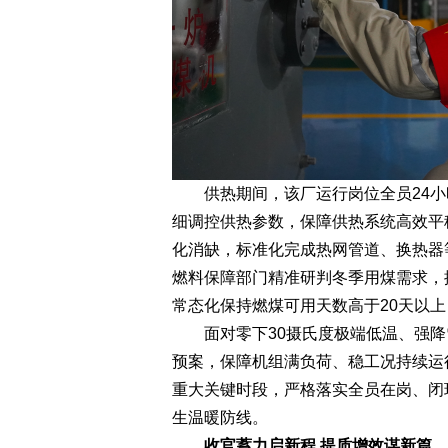
供热期间，该厂运行岗位全员24小
细调控供热参数，保障供热系统高效平
化消缺，标准化完成热网管道、换热器
燃料保障部门精准研判冬季用煤需求，
常态化保持燃煤可用天数高于20天以上
面对零下30摄氏度极端低温、强降
预案，保障机组满负荷、稳工况持续运
重大关键时段，严格落实全员在岗、闭
生温暖防线。
收官蓄力启新程 提质增效谋新篇