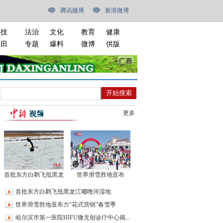
腾讯微博
新浪微博
科技
法治
文化
教育
健康
油田
专题
爆料
微博
供版
更多
首批东方白鹳飞抵黑龙
世界滑雪胜地亚布
江嘟噜河湿地
力“花式营销”春雪季
首批东方白鹳飞抵黑龙江嘟噜河湿地
世界滑雪胜地亚布力“花式营销”春雪季
哈尔滨市第一医院HIFU微无创诊疗中心揭...