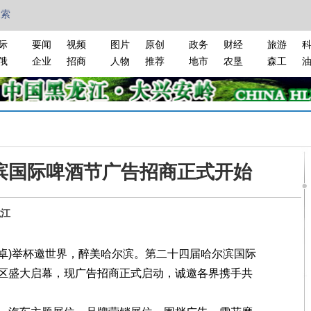
搜索
际
要闻
视频
图片
原创
政务
财经
旅游
俄
企业
招商
人物
推荐
地市
农垦
森工
滨国际啤酒节广告招商正式开始
龙江
卓)举杯邀世界，醉美哈尔滨。第二十四届哈尔滨国际
区盛大启幕，现广告招商正式启动，诚邀各界携手共