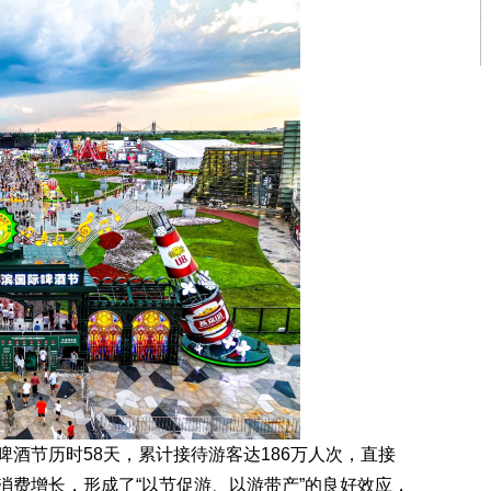
节历时58天，累计接待游客达186万人次，直接
消费增长，形成了“以节促游、以游带产”的良好效应，