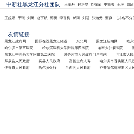
中新社黑龙江分社团队
王晓丹
解培华
刘锡菊
史轶夫
王琳
戚欣
王妮娜
于琨
刘璐
赵宇航
郭璨
李香梅
郝雨
刘慧
张瀚元
董淼
（排名不分
友情链接
黑龙江政府网
国际在线黑龙江频道
东北网
黑龙江新闻网
哈尔
哈尔滨市第五医院
哈尔滨医科大学附属第四医院
哈医大肿瘤医院
黑龙江中医药大学附属第二医院
绥芬河市人民政府门户网站
同江市人民
拜泉县人民政府
宾县人民政府
富德生命人寿
哈尔滨市香坊区人民
伊春市人民政府
哈尔滨银行
兰西县人民政府
齐齐哈尔梅里斯区人