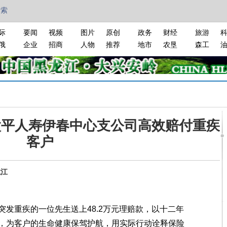
搜索
际
要闻
视频
图片
原创
政务
财经
旅游
俄
企业
招商
人物
推荐
地市
农垦
森工
太平人寿伊春中心支公司高效赔付重疾
客户
龙江
重疾的一位先生送上48.2万元理赔款，以十二年
，为客户的生命健康保驾护航，用实际行动诠释保险