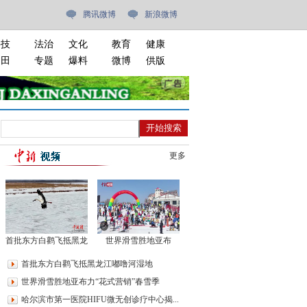
腾讯微博
新浪微博
科技
法治
文化
教育
健康
油田
专题
爆料
微博
供版
更多
首批东方白鹳飞抵黑龙
世界滑雪胜地亚布
江嘟噜河湿地
力“花式营销”春雪季
首批东方白鹳飞抵黑龙江嘟噜河湿地
世界滑雪胜地亚布力“花式营销”春雪季
哈尔滨市第一医院HIFU微无创诊疗中心揭...