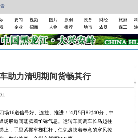
搜索
际
要闻
视频
图片
原创
政务
财经
旅游
俄
企业
招商
人物
推荐
地市
农垦
森工
车助力清明期间货畅其行
龙江
场16道信号好、连挂、推进！”4月5日8时40分，中
组场股道间蒸腾着忙碌气息。运转车间调车长马起柱
梯上，手里紧握车梯栏杆，任凭裹挟着春意的寒风掠