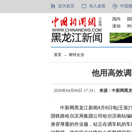
设为首页
加入桌面
中国
国内
国
滚动
对
首页
→
财经企业
他用高效调
2026年04月06日 17:24 |
来源：中新网黑
中新网黑龙江新闻4月6日电(王策)“四
国铁路哈尔滨局集团公司哈尔滨南站编
身穿厚重的作业服，站立在调车机的车