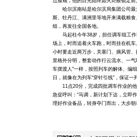
过脸颊，他的目光始终如火炬般锁定前
哈尔滨南站是哈尔滨局集团公司最大编
斯、牡丹江、满洲里等地开来满载粮食
组，再发往全国各地。
马起柱今年38岁，担任调车组工作已
场上，时而追着火车跑，时而挂在机车
小时要走近两万步，关塞门、摘风管、
里格外分明，整套动作行云流水、一气
车摆渡人”一样，按照列车的解体、编
日，就像在为列车“穿针引线”，保证一
11点20分，完成四批调车作业的他
急促呼叫：“马调，新计划下达，立即
理好作业备品，转身夺门而出，大步朝着