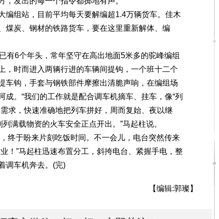
方，发出的每一个指令都掷地有声。
组站，目前平均每天要解编超1.4万辆货车。佳木
、煤炭、钢材的铁路货车，要在这里重新解体、编
有6个年头，常年坚守在高出地面5米多的驼峰编组
上，时而进入两辆行进的车辆间提钩，一个班十二个
提车钩，手套与钢铁部件摩擦出清脆声响，在编组场
呵成。“我们的工作就是配合调车机摘车、挂车，像“列
组需求，快速准确地把列车拼好，周而复始、夜以继
列列满载物资的火车安全正点开出。”马起柱说。
，终于盼来片刻吃饭时间。不一会儿，电台突然传来
作业！”马起柱迅速布置分工，斜挎电台、紧握手电，整
调车机奔去。(完)
【编辑:郭璨】