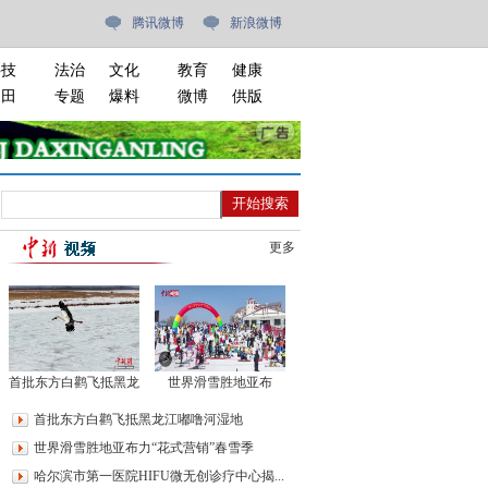
腾讯微博
新浪微博
科技
法治
文化
教育
健康
油田
专题
爆料
微博
供版
更多
首批东方白鹳飞抵黑龙
世界滑雪胜地亚布
江嘟噜河湿地
力“花式营销”春雪季
首批东方白鹳飞抵黑龙江嘟噜河湿地
世界滑雪胜地亚布力“花式营销”春雪季
哈尔滨市第一医院HIFU微无创诊疗中心揭...