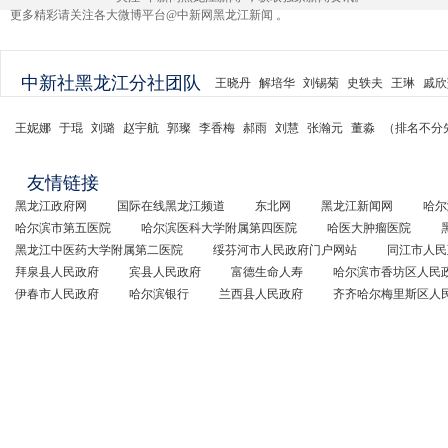
更多精彩请关注各大微博平台@中新网黑龙江新闻 。
中新社黑龙江分社团队
王晓丹
解培华
刘锡菊
史轶夫
王琳
戚欣
王妮娜
于琨
刘璐
赵宇航
郭璨
李香梅
郝雨
刘慧
张瀚元
董淼
（排名不分
友情链接
黑龙江政府网
国际在线黑龙江频道
东北网
黑龙江新闻网
哈尔
哈尔滨市第五医院
哈尔滨医科大学附属第四医院
哈医大肿瘤医院
黑龙江中医药大学附属第二医院
绥芬河市人民政府门户网站
同江市人民
拜泉县人民政府
宾县人民政府
富德生命人寿
哈尔滨市香坊区人民
伊春市人民政府
哈尔滨银行
兰西县人民政府
齐齐哈尔梅里斯区人