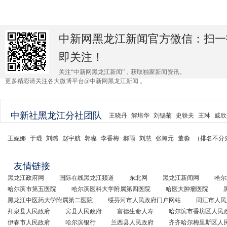
中新网黑龙江新闻官方微信：扫一
即关注！
关注“中新网黑龙江新闻”，获取独家新闻资讯。
更多精彩请关注各大微博平台@中新网黑龙江新闻 。
中新社黑龙江分社团队
王晓丹
解培华
刘锡菊
史轶夫
王琳
戚欣
王妮娜
于琨
刘璐
赵宇航
郭璨
李香梅
郝雨
刘慧
张瀚元
董淼
（排名不分
友情链接
黑龙江政府网
国际在线黑龙江频道
东北网
黑龙江新闻网
哈尔
哈尔滨市第五医院
哈尔滨医科大学附属第四医院
哈医大肿瘤医院
黑龙江中医药大学附属第二医院
绥芬河市人民政府门户网站
同江市人民
拜泉县人民政府
宾县人民政府
富德生命人寿
哈尔滨市香坊区人民
伊春市人民政府
哈尔滨银行
兰西县人民政府
齐齐哈尔梅里斯区人