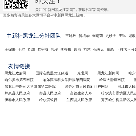
即关注！
关注“中新网黑龙江新闻”，获取独家新闻资讯。
更多精彩请关注各大微博平台@中新网黑龙江新闻 。
中新社黑龙江分社团队
王晓丹
解培华
刘锡菊
史轶夫
王琳
戚欣
王妮娜
于琨
刘璐
赵宇航
郭璨
李香梅
郝雨
刘慧
张瀚元
董淼
（排名不分
友情链接
黑龙江政府网
国际在线黑龙江频道
东北网
黑龙江新闻网
哈尔
哈尔滨市第五医院
哈尔滨医科大学附属第四医院
哈医大肿瘤医院
黑龙江中医药大学附属第二医院
绥芬河市人民政府门户网站
同江市人民
拜泉县人民政府
宾县人民政府
富德生命人寿
哈尔滨市香坊区人民
伊春市人民政府
哈尔滨银行
兰西县人民政府
齐齐哈尔梅里斯区人