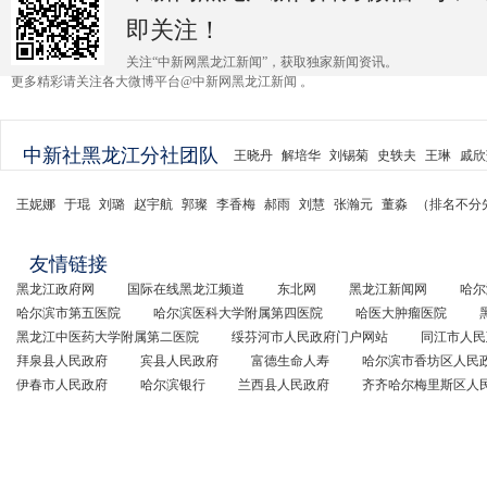
即关注！
关注“中新网黑龙江新闻”，获取独家新闻资讯。
更多精彩请关注各大微博平台@中新网黑龙江新闻 。
中新社黑龙江分社团队
王晓丹
解培华
刘锡菊
史轶夫
王琳
戚欣
王妮娜
于琨
刘璐
赵宇航
郭璨
李香梅
郝雨
刘慧
张瀚元
董淼
（排名不分
友情链接
黑龙江政府网
国际在线黑龙江频道
东北网
黑龙江新闻网
哈尔
哈尔滨市第五医院
哈尔滨医科大学附属第四医院
哈医大肿瘤医院
黑龙江中医药大学附属第二医院
绥芬河市人民政府门户网站
同江市人民
拜泉县人民政府
宾县人民政府
富德生命人寿
哈尔滨市香坊区人民
伊春市人民政府
哈尔滨银行
兰西县人民政府
齐齐哈尔梅里斯区人