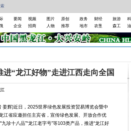
搜索
际
要闻
视频
图片
原创
政务
财经
旅游
俄
企业
招商
人物
推荐
地市
农垦
森工
推进“龙江好物”走进江西走向全国
龙江
 姜辉)近日，2025世界绿色发展投资贸易博览会暨中
龙江省应邀担任主宾省，宣传绿色发展、开放合作优
“九珍十八品”“龙江老字号”等103类产品，推进“龙江好