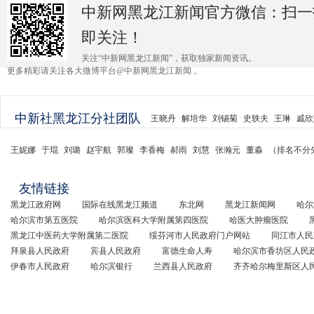
中新网黑龙江新闻官方微信：扫一
即关注！
关注“中新网黑龙江新闻”，获取独家新闻资讯。
更多精彩请关注各大微博平台@中新网黑龙江新闻 。
中新社黑龙江分社团队
王晓丹
解培华
刘锡菊
史轶夫
王琳
戚欣
王妮娜
于琨
刘璐
赵宇航
郭璨
李香梅
郝雨
刘慧
张瀚元
董淼
（排名不分
友情链接
黑龙江政府网
国际在线黑龙江频道
东北网
黑龙江新闻网
哈尔
哈尔滨市第五医院
哈尔滨医科大学附属第四医院
哈医大肿瘤医院
黑龙江中医药大学附属第二医院
绥芬河市人民政府门户网站
同江市人民
拜泉县人民政府
宾县人民政府
富德生命人寿
哈尔滨市香坊区人民
伊春市人民政府
哈尔滨银行
兰西县人民政府
齐齐哈尔梅里斯区人