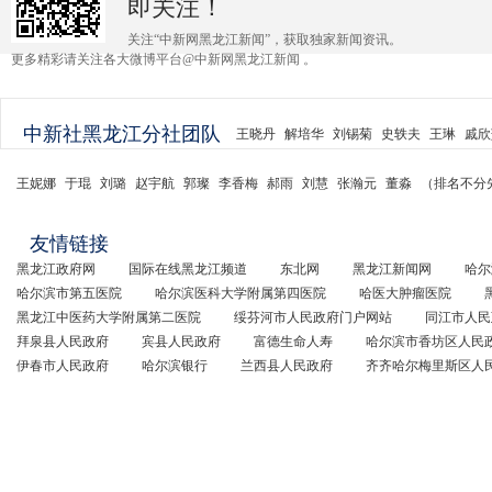
即关注！
关注“中新网黑龙江新闻”，获取独家新闻资讯。
更多精彩请关注各大微博平台@中新网黑龙江新闻 。
中新社黑龙江分社团队
王晓丹
解培华
刘锡菊
史轶夫
王琳
戚欣
王妮娜
于琨
刘璐
赵宇航
郭璨
李香梅
郝雨
刘慧
张瀚元
董淼
（排名不分
友情链接
黑龙江政府网
国际在线黑龙江频道
东北网
黑龙江新闻网
哈尔
哈尔滨市第五医院
哈尔滨医科大学附属第四医院
哈医大肿瘤医院
黑龙江中医药大学附属第二医院
绥芬河市人民政府门户网站
同江市人民
拜泉县人民政府
宾县人民政府
富德生命人寿
哈尔滨市香坊区人民
伊春市人民政府
哈尔滨银行
兰西县人民政府
齐齐哈尔梅里斯区人