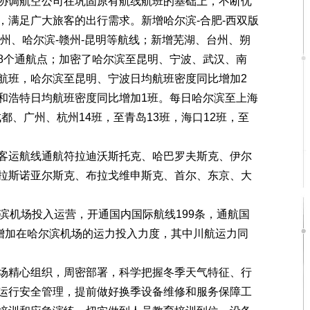
调航空公司在巩固原有航线航班的基础上，不断优
，满足广大旅客的出行需求。新增哈尔滨-合肥-西双版
福州、哈尔滨-赣州-昆明等航线；新增芜湖、台州、朔
8个通航点；加密了哈尔滨至昆明、宁波、武汉、南
航班，哈尔滨至昆明、宁波日均航班密度同比增加2
和浩特日均航班密度同比增加1班。每日哈尔滨至上海
成都、广州、杭州14班，至青岛13班，海口12班，至
运航线通航符拉迪沃斯托克、哈巴罗夫斯克、伊尔
拉斯诺亚尔斯克、布拉戈维申斯克、首尔、东京、大
机场投入运营，开通国内国际航线199条，通航国
司增加在哈尔滨机场的运力投入力度，其中川航运力同
。
精心组织，周密部署，科学把握冬季天气特征、行
运行安全管理，提前做好换季设备维修和服务保障工