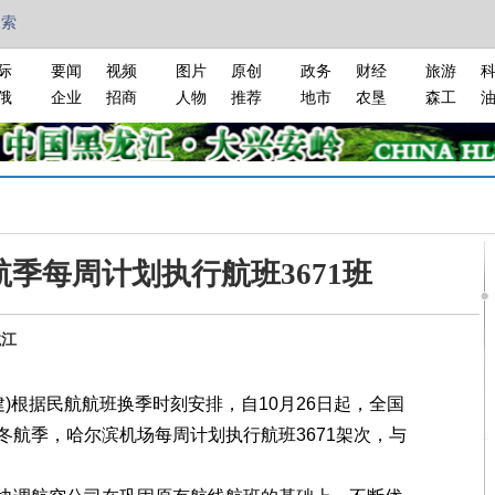
搜索
际
要闻
视频
图片
原创
政务
财经
旅游
俄
企业
招商
人物
推荐
地市
农垦
森工
季每周计划执行航班3671班
龙江
)根据民航航班换季时刻安排，自10月26日起，全国
航季，哈尔滨机场每周计划执行航班3671架次，与