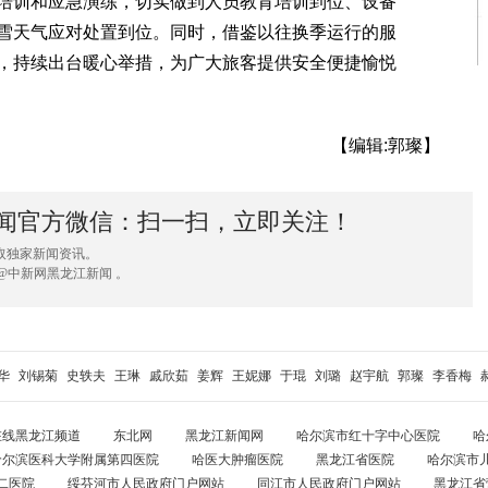
培训和应急演练，切实做到人员教育培训到位、设备
雪天气应对处置到位。同时，借鉴以往换季运行的服
，持续出台暖心举措，为广大旅客提供安全便捷愉悦
【编辑:郭璨】
闻官方微信：扫一扫，立即关注！
取独家新闻资讯。
@中新网黑龙江新闻 。
华
刘锡菊
史轶夫
王琳
戚欣茹
姜辉
王妮娜
于琨
刘璐
赵宇航
郭璨
李香梅
在线黑龙江频道
东北网
黑龙江新闻网
哈尔滨市红十字中心医院
哈
哈尔滨医科大学附属第四医院
哈医大肿瘤医院
黑龙江省医院
哈尔滨市
二医院
绥芬河市人民政府门户网站
同江市人民政府门户网站
黑龙江省