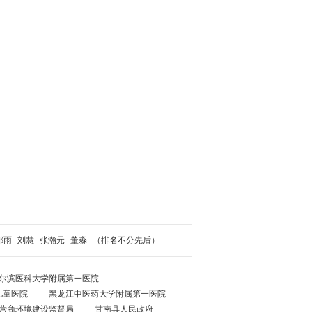
郝雨
刘慧
张瀚元
董淼
（排名不分先后）
尔滨医科大学附属第一医院
儿童医院
黑龙江中医药大学附属第一医院
营商环境建设监督局
甘南县人民政府