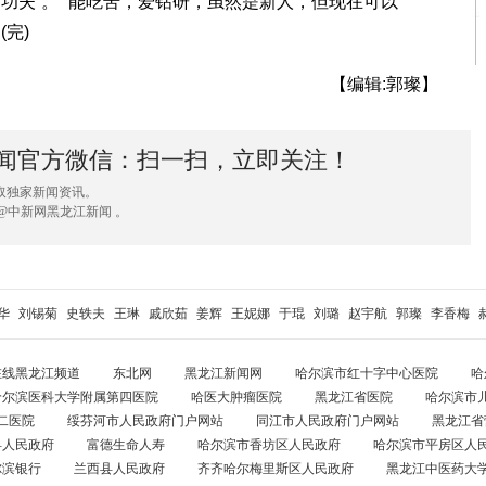
功夫”。 “能吃苦，爱钻研，虽然是新人，但现在可以
完)
【编辑:郭璨】
闻官方微信：扫一扫，立即关注！
取独家新闻资讯。
@中新网黑龙江新闻 。
华
刘锡菊
史轶夫
王琳
戚欣茹
姜辉
王妮娜
于琨
刘璐
赵宇航
郭璨
李香梅
在线黑龙江频道
东北网
黑龙江新闻网
哈尔滨市红十字中心医院
哈
哈尔滨医科大学附属第四医院
哈医大肿瘤医院
黑龙江省医院
哈尔滨市
二医院
绥芬河市人民政府门户网站
同江市人民政府门户网站
黑龙江省
县人民政府
富德生命人寿
哈尔滨市香坊区人民政府
哈尔滨市平房区人
尔滨银行
兰西县人民政府
齐齐哈尔梅里斯区人民政府
黑龙江中医药大