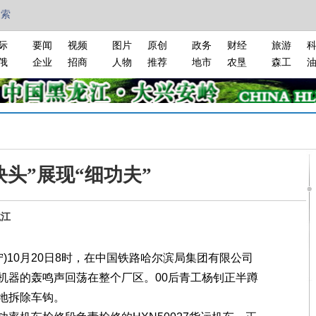
搜索
际
要闻
视频
图片
原创
政务
财经
旅游
俄
企业
招商
人物
推荐
地市
农垦
森工
块头”展现“细功夫”
龙江
)10月20日8时，在中国铁路哈尔滨局集团有限公司
机器的轰鸣声回荡在整个厂区。00后青工杨钊正半蹲
地拆除车钩。