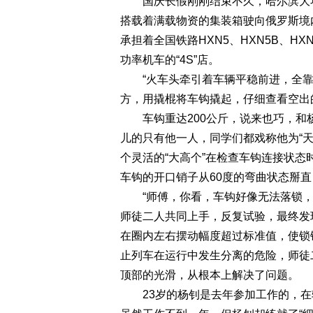
国庆长假刚刚结束不久，哈尔滨大功率
搭载着满载物资的集装箱驶向俄罗斯境
承担着全国铁路HXN5、HXN5B、H
功率机车的“4S”店。
“火车头牵引着车辆平稳前进，全靠
方，用撬棍将车钩撬起，仔细查看空出
车钩重达200公斤，说来也巧，和
儿的只有他一人，同学们都戏称他为“天
个灵活的“大高个”在检查车钩连接状态
车钩的开口销子从60度的弯曲状态掰
“师傅，你看，车钩好像无法落锁，
师徒二人共同上手，反复试验，最终发
在圈内左右摆动幅度超过标准值，使锁
止列车在运行中发生分离的危险，师徒
顶部的光滑，从根本上解决了问题。
23岁的杨钊是去年参加工作的，在