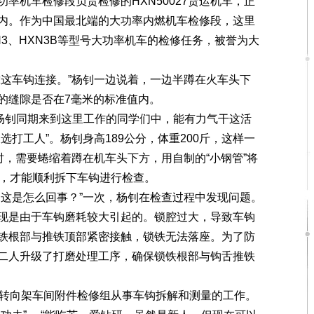
机车检修段负责检修的HXN50027货运机车，正
内。作为中国最北端的大功率内燃机车检修段，这里
XN3、HXN3B等型号大功率机车的检修任务，被誉为大
这车钩连接。”杨钊一边说着，一边半蹲在火车头下
的缝隙是否在7毫米的标准值内。
杨钊同期来到这里工作的同学们中，能有力气干这活
选打工人”。杨钊身高189公分，体重200斤，这样一
时，需要蜷缩着蹲在机车头下方，用自制的“小钢管”将
直，才能顺利拆下车钩进行检查。
这是怎么回事？”一次，杨钊在检查过程中发现问题。
现是由于车钩磨耗较大引起的。锁腔过大，导致车钩
铁根部与推铁顶部紧密接触，锁铁无法落座。为了防
二人升级了打磨处理工序，确保锁铁根部与钩舌推铁
转向架车间附件检修组从事车钩拆解和测量的工作。