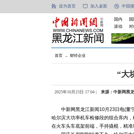
设为首页
加入桌面
中国
国内
国
滚动
对
首页
→
财经企业
“大
2025年10月23日 17:04 |
来源：中新网黑
中新网黑龙江新闻10月23日电(董宁
哈尔滨大功率机车检修段的组合库内，
在火车头车底架前端，手持撬棍，精准