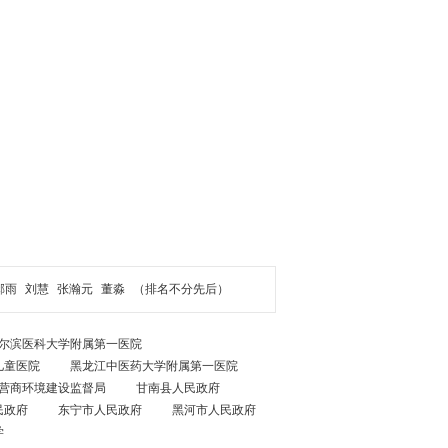
郝雨
刘慧
张瀚元
董淼
（排名不分先后）
尔滨医科大学附属第一医院
儿童医院
黑龙江中医药大学附属第一医院
营商环境建设监督局
甘南县人民政府
民政府
东宁市人民政府
黑河市人民政府
学