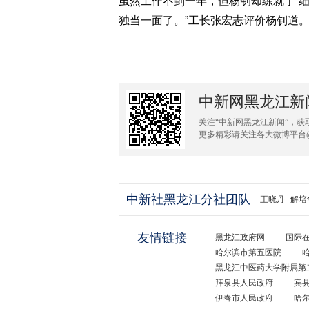
虽然工作不到一年，但杨钊却练就了“细
独当一面了。”工长张宏志评价杨钊道。(
中新网黑龙江新
关注“中新网黑龙江新闻”，获
更多精彩请关注各大微博平台
中新社黑龙江分社团队
王晓丹
解培
友情链接
黑龙江政府网
国际
哈尔滨市第五医院
黑龙江中医药大学附属第
拜泉县人民政府
宾
伊春市人民政府
哈