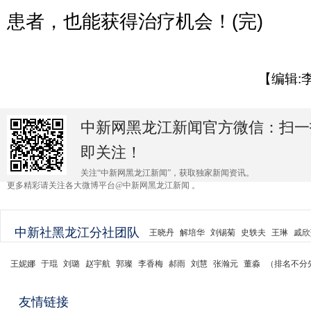
患者，也能获得治疗机会！(完)
【编辑:
中新网黑龙江新闻官方微信：扫一
即关注！
关注“中新网黑龙江新闻”，获取独家新闻资讯。
更多精彩请关注各大微博平台@中新网黑龙江新闻 。
中新社黑龙江分社团队
王晓丹
解培华
刘锡菊
史轶夫
王琳
戚欣
王妮娜
于琨
刘璐
赵宇航
郭璨
李香梅
郝雨
刘慧
张瀚元
董淼
（排名不分
友情链接