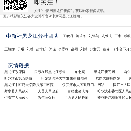
即关注！
关注“中新网黑龙江新闻”，获取独家新闻资讯。
更多精彩请关注各大微博平台@中新网黑龙江新闻 。
中新社黑龙江分社团队
王晓丹
解培华
刘锡菊
史轶夫
王琳
戚欣
王妮娜
于琨
刘璐
赵宇航
郭璨
李香梅
郝雨
刘慧
张瀚元
董淼
（排名不分
友情链接
黑龙江政府网
国际在线黑龙江频道
东北网
黑龙江新闻网
哈尔
哈尔滨市第五医院
哈尔滨医科大学附属第四医院
哈医大肿瘤医院
黑龙江中医药大学附属第二医院
绥芬河市人民政府门户网站
同江市人民
拜泉县人民政府
宾县人民政府
富德生命人寿
哈尔滨市香坊区人民
伊春市人民政府
哈尔滨银行
兰西县人民政府
齐齐哈尔梅里斯区人