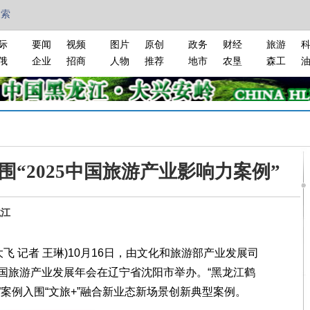
搜索
际
要闻
视频
图片
原创
政务
财经
旅游
俄
企业
招商
人物
推荐
地市
农垦
森工
“2025中国旅游产业影响力案例”
龙江
 记者 王琳)10月16日，由文化和旅游部产业发展司
国旅游产业发展年会在辽宁省沈阳市举办。“黑龙江鹤
案例入围“文旅+”融合新业态新场景创新典型案例。