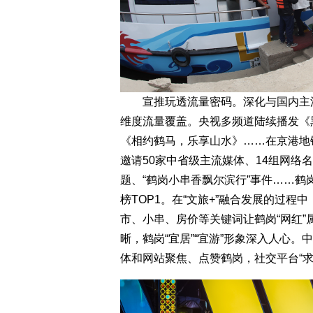
宣推玩透流量密码。深化与国内主流
维度流量覆盖。央视多频道陆续播发《
《相约鹤马，乐享山水》……在京港地铁
邀请50家中省级主流媒体、14组网络名
题、“鹤岗小串香飘尔滨行”事件……
榜TOP1。在“文旅+”融合发展的过
市、小串、房价等关键词让鹤岗“网红
晰，鹤岗“宜居”“宜游”形象深入人心
体和网站聚焦、点赞鹤岗，社交平台“