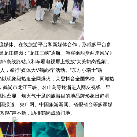
媒体、在线旅游平台和新媒体合作，形成多平台多
黑龙江鹤岗：“龙江三峡”通航，游客乘船赏两岸风光》
5条线路站点和车厢电视屏上投放“大美鹤岗视频”。
人，举行“媒体大V鹤岗行”活动。“东方小瑞士”话
鹤岗以现象级热度全网爆火，荣登抖音全国热榜、同城热
程中，鹤岗市龙江三峡、名山岛等逐渐进入网友视线；早
”属性凸显，烟火气十足的旅游目的地品牌形象日趋明
。中国报道、央广网、中国旅游新闻、省报省台等多家媒
求攻略”声不断，助推鹤岗成热门地。