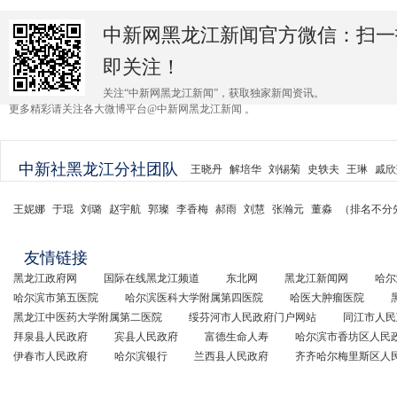
中新网黑龙江新闻官方微信：扫一
即关注！
关注“中新网黑龙江新闻”，获取独家新闻资讯。
更多精彩请关注各大微博平台@中新网黑龙江新闻 。
中新社黑龙江分社团队
王晓丹
解培华
刘锡菊
史轶夫
王琳
戚欣
王妮娜
于琨
刘璐
赵宇航
郭璨
李香梅
郝雨
刘慧
张瀚元
董淼
（排名不分
友情链接
黑龙江政府网
国际在线黑龙江频道
东北网
黑龙江新闻网
哈尔
哈尔滨市第五医院
哈尔滨医科大学附属第四医院
哈医大肿瘤医院
黑龙江中医药大学附属第二医院
绥芬河市人民政府门户网站
同江市人民
拜泉县人民政府
宾县人民政府
富德生命人寿
哈尔滨市香坊区人民
伊春市人民政府
哈尔滨银行
兰西县人民政府
齐齐哈尔梅里斯区人