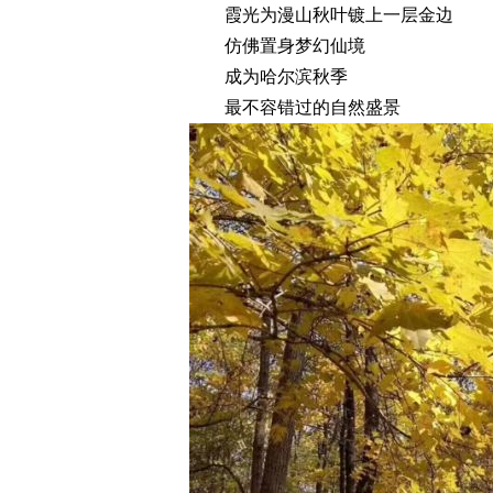
霞光为漫山秋叶镀上一层金边
仿佛置身梦幻仙境
成为哈尔滨秋季
最不容错过的自然盛景