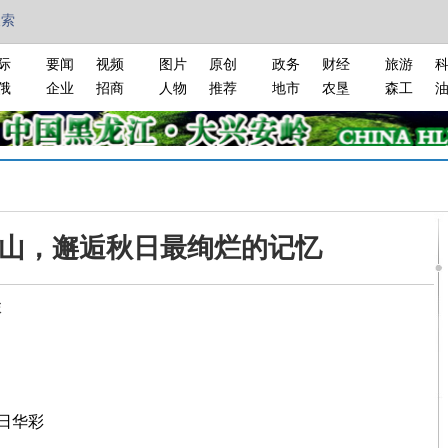
搜索
际
要闻
视频
图片
原创
政务
财经
旅游
俄
企业
招商
人物
推荐
地市
农垦
森工
山，邂逅秋日最绚烂的记忆
旅
日华彩