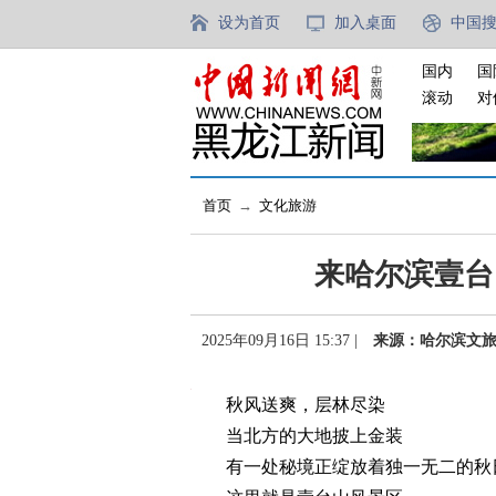
设为首页
加入桌面
中国
国内
国
滚动
对
首页
→
文化旅游
来哈尔滨壹台
2025年09月16日 15:37 |
来源：哈尔滨文
秋风送爽，层林尽染
当北方的大地披上金装
有一处秘境正绽放着独一无二的秋