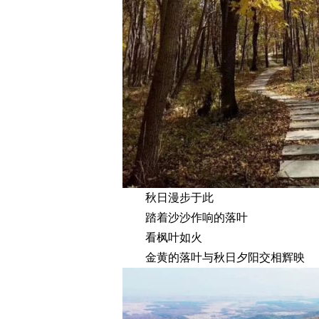
秋日漫步于此
踏着沙沙作响的落叶
看枫叶如火
金黄的落叶与秋日夕阳交相辉映