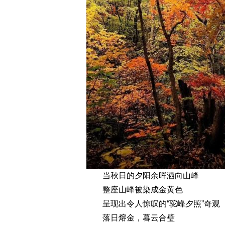
当秋日的夕阳余晖洒向山峰
整座山峰被染成金黄色
呈现出令人惊叹的“驼峰夕照”奇观
落日熔金，暮云合璧