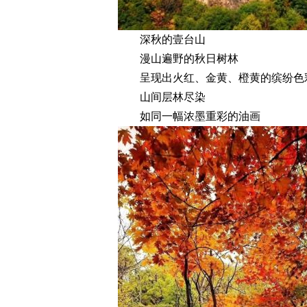
深秋的壹台山
漫山遍野的秋日树林
呈现出火红、金黄、橙黄的缤纷色
山间层林尽染
如同一幅浓墨重彩的油画