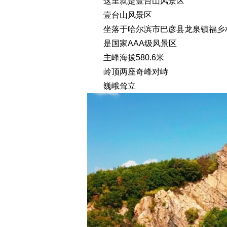
这里就是壹台山风景区
壹台山风景区
坐落于哈尔滨市巴彦县龙泉镇福乡
是国家AAA级风景区
主峰海拔580.6米
岭顶两座奇峰对峙
巍峨耸立