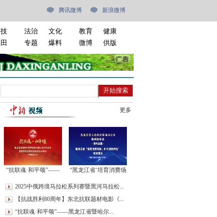
腾讯微博
新浪微博
科技
法治
文化
教育
健康
油田
专题
爆料
微博
供版
更多
“抗联魂·和平颂”——
“黑龙江省‘培育消费场
黑龙江省暨哈尔滨市纪
景，扩大消费供给’有
2025中俄跨境马拉松系列赛暨黑河马拉松...
念中国人民抗日战争暨
关情况”新闻发布会
世界反法西斯战争胜利
【抗战胜利80周年】东北抗联题材电影《...
80周年交响音乐会
“抗联魂·和平颂”——黑龙江省暨哈尔...