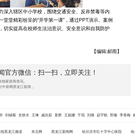
深入辖区中小学校，围绕交通安全、反诈禁毒等内
堂堂精彩纷呈的“开学第一课”，通过PPT演示、案例
，切实提高在校师生法治意识、安全意识和自我防护
【编辑:郝雨】
闻官方微信：扫一扫，立即关注！
取独家新闻资讯。
@中新网黑龙江新闻 。
华
刘锡菊
史轶夫
王琳
戚欣茹
姜辉
王妮娜
于琨
刘璐
赵宇航
郭璨
李香梅
在线黑龙江频道
东北网
黑龙江新闻网
哈尔滨市红十字中心医院
哈