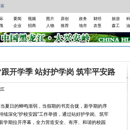
搜索
际
要闻
视频
图片
原创
政务
财经
旅游
俄
企业
招商
人物
推荐
地市
农垦
森工
”跟开学季 站好护学岗 筑牢平安路
龙江
)当夏日的蝉鸣渐弱，当假期的书页合拢，新学期的序
持续深化“护校安园”工作举措，通过站好护学岗、筑牢
新学期拉开序幕，全力营造安全、有序、和谐的校园