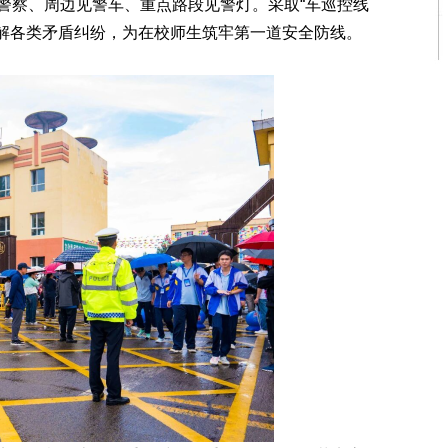
警察、周边见警车、重点路段见警灯。采取“车巡控线
化解各类矛盾纠纷，为在校师生筑牢第一道安全防线。