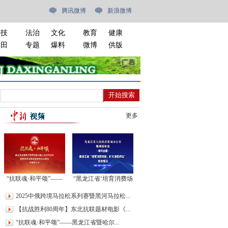
腾讯微博
新浪微博
科技
法治
文化
教育
健康
油田
专题
爆料
微博
供版
更多
“抗联魂·和平颂”——
“黑龙江省‘培育消费场
黑龙江省暨哈尔滨市纪
景，扩大消费供给’有
2025中俄跨境马拉松系列赛暨黑河马拉松...
念中国人民抗日战争暨
关情况”新闻发布会
世界反法西斯战争胜利
【抗战胜利80周年】东北抗联题材电影《...
80周年交响音乐会
“抗联魂·和平颂”——黑龙江省暨哈尔...