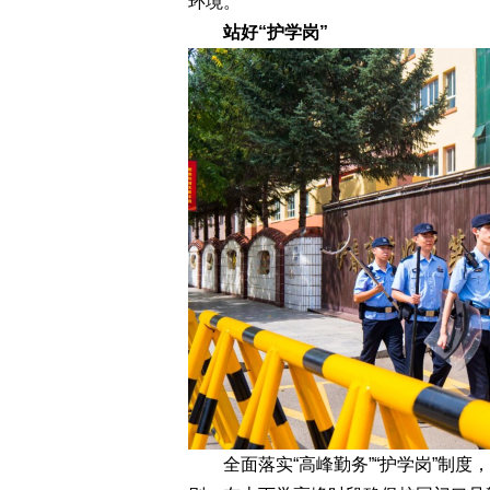
环境。
站好“护学岗”
全面落实“高峰勤务”“护学岗”制度，