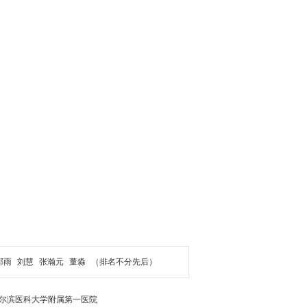
郝雨
刘慧
张瀚元
董淼
（排名不分先后）
尔滨医科大学附属第一医院