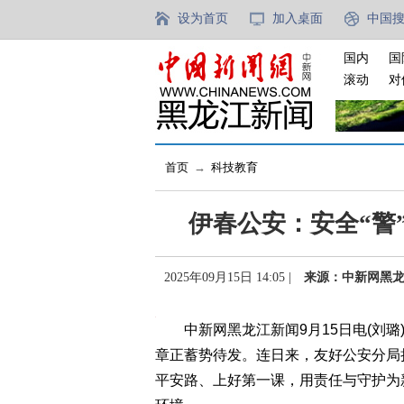
设为首页
加入桌面
中国
国内
国
滚动
对
首页
→
科技教育
伊春公安：安全“警
2025年09月15日 14:05 |
来源：中新网黑
中新网黑龙江新闻9月15日电(刘璐
章正蓄势待发。连日来，友好公安分局
平安路、上好第一课，用责任与守护为