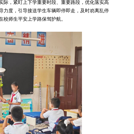
际，紧盯上下学重要时段、重要路段，优化落实高
导力度，引导接送学生车辆即停即走，及时劝离乱停
在校师生平安上学路保驾护航。