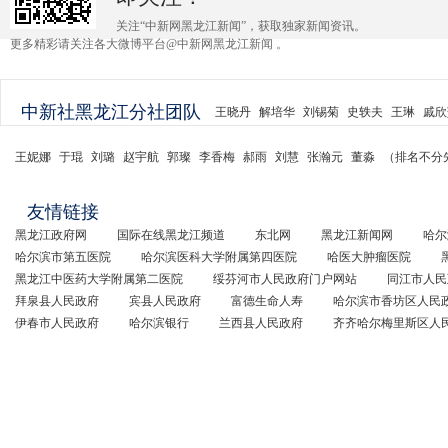
关注“中新网黑龙江新闻”，获取独家新闻资讯。
更多精彩请关注各大微博平台@中新网黑龙江新闻 。
中新社黑龙江分社团队
王晓丹
解培华
刘锡菊
史轶夫
王琳
戚欣
王妮娜
于琨
刘璐
赵宇航
郭璨
李香梅
郝雨
刘慧
张瀚元
董淼
（排名不分
友情链接
黑龙江政府网
国际在线黑龙江频道
东北网
黑龙江新闻网
哈尔
哈尔滨市第五医院
哈尔滨医科大学附属第四医院
哈医大肿瘤医院
黑龙江中医药大学附属第二医院
绥芬河市人民政府门户网站
同江市人民
拜泉县人民政府
宾县人民政府
富德生命人寿
哈尔滨市香坊区人民
伊春市人民政府
哈尔滨银行
兰西县人民政府
齐齐哈尔梅里斯区人