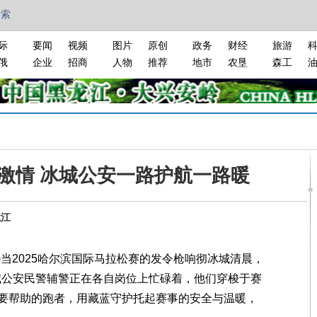
搜索
际
要闻
视频
图片
原创
政务
财经
旅游
俄
企业
招商
人物
推荐
地市
农垦
森工
激情 冰城公安一路护航一路暖
龙江
当2025哈尔滨国际马拉松赛的发令枪响彻冰城清晨，
冰城公安民警辅警正在各自岗位上忙碌着，他们穿梭于赛
要帮助的跑者，用藏蓝守护托起赛事的安全与温暖，