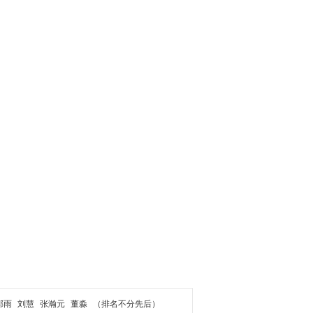
郝雨
刘慧
张瀚元
董淼
（排名不分先后）