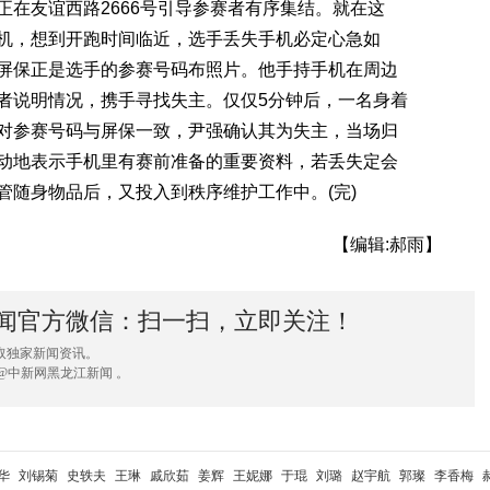
友谊西路2666号引导参赛者有序集结。就在这
机，想到开跑时间临近，选手丢失手机必定心急如
屏保正是选手的参赛号码布照片。他手持手机在周边
者说明情况，携手寻找失主。仅仅5分钟后，一名身着
对参赛号码与屏保一致，尹强确认其为失主，当场归
动地表示手机里有赛前准备的重要资料，若丢失定会
管随身物品后，又投入到秩序维护工作中。(完)
【编辑:郝雨】
闻官方微信：扫一扫，立即关注！
取独家新闻资讯。
@中新网黑龙江新闻 。
华
刘锡菊
史轶夫
王琳
戚欣茹
姜辉
王妮娜
于琨
刘璐
赵宇航
郭璨
李香梅