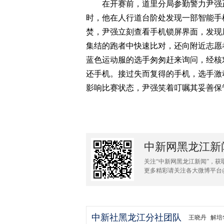
在开赛前，道里分局参勤警力尹强正在
时，他在人行道台阶处发现一部智能手
焚，尹强立刻查看手机锁屏界面，发现
集结的跑者中快速比对，还向附近志愿
蓝色运动服的选手匆匆赶来询问，经核
还手机。接过失而复得的手机，选手激
影响比赛状态，尹强笑着叮嘱其妥善保
中新网黑龙江新
关注“中新网黑龙江新闻”，获
更多精彩请关注各大微博平台
中新社黑龙江分社团队
王晓丹
解培