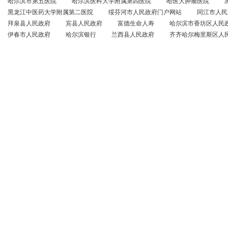
哈尔滨市第五医院
哈尔滨医科大学附属第四医院
哈医大肿瘤医院
黑龙江中医药大学附属第二医院
绥芬河市人民政府门户网站
同江市人民
拜泉县人民政府
宾县人民政府
富德生命人寿
哈尔滨市香坊区人民
伊春市人民政府
哈尔滨银行
兰西县人民政府
齐齐哈尔梅里斯区人