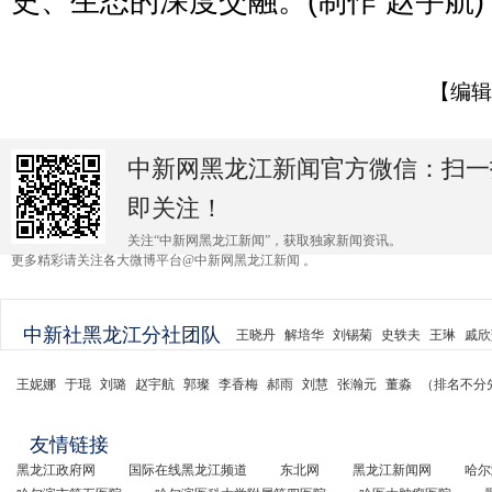
史、生态的深度交融。(制作 赵宇航)
【编辑
中新网黑龙江新闻官方微信：扫一
即关注！
关注“中新网黑龙江新闻”，获取独家新闻资讯。
更多精彩请关注各大微博平台@中新网黑龙江新闻 。
中新社黑龙江分社团队
王晓丹
解培华
刘锡菊
史轶夫
王琳
戚欣
王妮娜
于琨
刘璐
赵宇航
郭璨
李香梅
郝雨
刘慧
张瀚元
董淼
（排名不分
友情链接
黑龙江政府网
国际在线黑龙江频道
东北网
黑龙江新闻网
哈尔