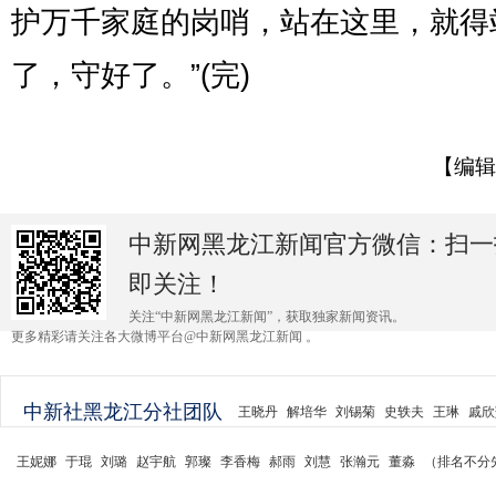
护万千家庭的岗哨，站在这里，就得
了，守好了。”(完)
【编辑
中新网黑龙江新闻官方微信：扫一
即关注！
关注“中新网黑龙江新闻”，获取独家新闻资讯。
更多精彩请关注各大微博平台@中新网黑龙江新闻 。
中新社黑龙江分社团队
王晓丹
解培华
刘锡菊
史轶夫
王琳
戚欣
王妮娜
于琨
刘璐
赵宇航
郭璨
李香梅
郝雨
刘慧
张瀚元
董淼
（排名不分