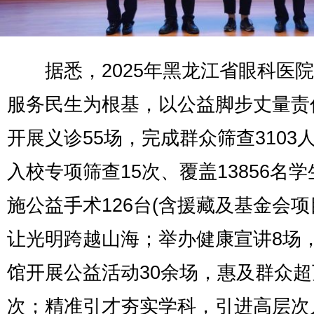
据悉，2025年黑龙江省眼科医院
服务民生为根基，以公益脚步丈量责
开展义诊55场，完成群众筛查3103
入校专项筛查15次、覆盖13856名
施公益手术126台(含援藏及基金会项
让光明跨越山海；举办健康宣讲8场
馆开展公益活动30余场，惠及群众超
次；精准引才夯实学科，引进高层次