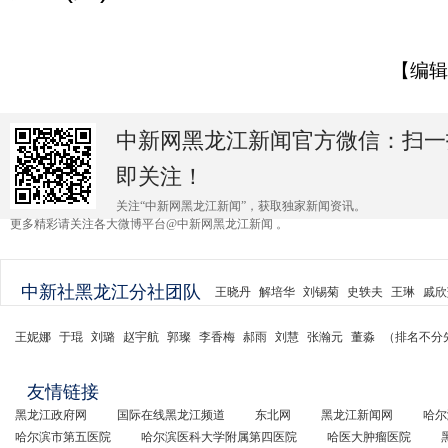
【编辑
中新网黑龙江新闻官方微信：扫一
即关注！
关注“中新网黑龙江新闻”，获取独家新闻资讯。
更多精彩请关注各大微博平台@中新网黑龙江新闻 。
中新社黑龙江分社团队
王晓丹
解培华
刘锡菊
史轶夫
王琳
戚欣
王妮娜
于琨
刘璐
赵宇航
郭璨
李香梅
郝雨
刘慧
张瀚元
董淼
（排名不分
友情链接
黑龙江政府网
国际在线黑龙江频道
东北网
黑龙江新闻网
哈尔
哈尔滨市第五医院
哈尔滨医科大学附属第四医院
哈医大肿瘤医院