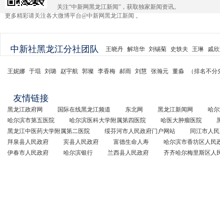
关注“中新网黑龙江新闻”，获取独家新闻资讯。
更多精彩请关注各大微博平台@中新网黑龙江新闻 。
中新社黑龙江分社团队
王晓丹
解培华
刘锡菊
史轶夫
王琳
戚欣
王妮娜
于琨
刘璐
赵宇航
郭璨
李香梅
郝雨
刘慧
张瀚元
董淼
（排名不分
友情链接
黑龙江政府网
国际在线黑龙江频道
东北网
黑龙江新闻网
哈尔
哈尔滨市第五医院
哈尔滨医科大学附属第四医院
哈医大肿瘤医院
黑龙江中医药大学附属第二医院
绥芬河市人民政府门户网站
同江市人民
拜泉县人民政府
宾县人民政府
富德生命人寿
哈尔滨市香坊区人民
伊春市人民政府
哈尔滨银行
兰西县人民政府
齐齐哈尔梅里斯区人