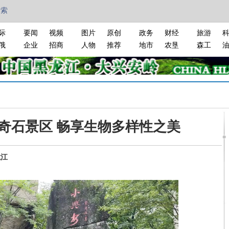
搜索
际
要闻
视频
图片
原创
政务
财经
旅游
俄
企业
招商
人物
推荐
地市
农垦
森工
奇石景区 畅享生物多样性之美
龙江