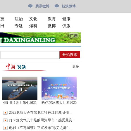
腾讯微博
新浪微博
科技
法治
文化
教育
健康
油田
专题
爆料
微博
供版
更多
倒计时1天！第七届黑
哈尔滨冰雪大世界2025
龙江省旅发大会与您相
年夏季产品发布会
2025龙商大会在黑龙江牡丹江启幕 企业...
约！
打卡烟火气儿十足的黑河早市：感受最具...
电影《不再退缩》正式发布“冰刃之舞”...