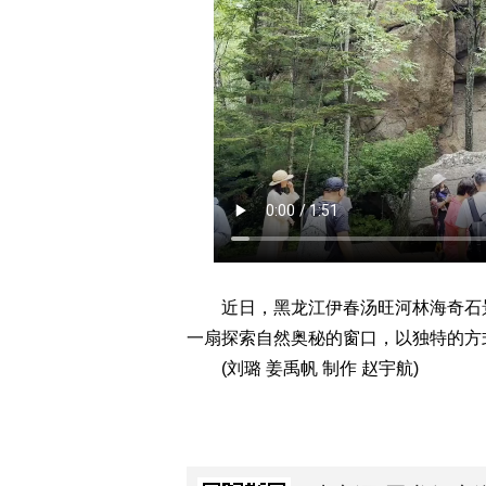
近日，黑龙江伊春汤旺河林海奇石景
一扇探索自然奥秘的窗口，以独特的方
(刘璐 姜禹帆 制作 赵宇航)