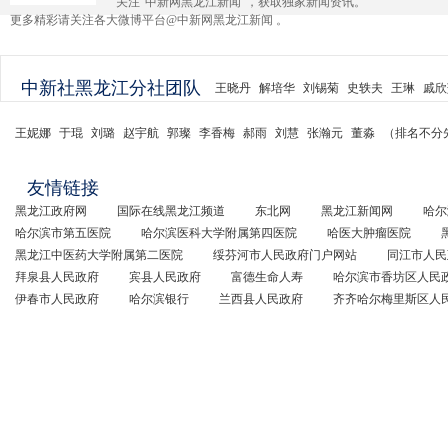
关注“中新网黑龙江新闻”，获取独家新闻资讯。
更多精彩请关注各大微博平台@中新网黑龙江新闻 。
中新社黑龙江分社团队
王晓丹
解培华
刘锡菊
史轶夫
王琳
戚欣
王妮娜
于琨
刘璐
赵宇航
郭璨
李香梅
郝雨
刘慧
张瀚元
董淼
（排名不分
友情链接
黑龙江政府网
国际在线黑龙江频道
东北网
黑龙江新闻网
哈尔
哈尔滨市第五医院
哈尔滨医科大学附属第四医院
哈医大肿瘤医院
黑龙江中医药大学附属第二医院
绥芬河市人民政府门户网站
同江市人民
拜泉县人民政府
宾县人民政府
富德生命人寿
哈尔滨市香坊区人民
伊春市人民政府
哈尔滨银行
兰西县人民政府
齐齐哈尔梅里斯区人