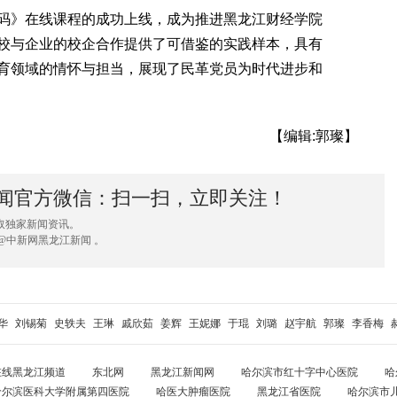
》在线课程的成功上线，成为推进黑龙江财经学院
校与企业的校企合作提供了可借鉴的实践样本，具有
育领域的情怀与担当，展现了民革党员为时代进步和
【编辑:郭璨】
闻官方微信：扫一扫，立即关注！
取独家新闻资讯。
@中新网黑龙江新闻 。
华
刘锡菊
史轶夫
王琳
戚欣茹
姜辉
王妮娜
于琨
刘璐
赵宇航
郭璨
李香梅
在线黑龙江频道
东北网
黑龙江新闻网
哈尔滨市红十字中心医院
哈
哈尔滨医科大学附属第四医院
哈医大肿瘤医院
黑龙江省医院
哈尔滨市