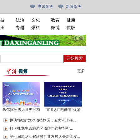
腾讯微博
新浪微博
科技
法治
文化
教育
健康
油田
专题
爆料
微博
供版
更多
哈尔滨冰雪大世界2025
“618龙江电商节”促消
年夏季产品发布会
费系列活动有关情况新
探访“鹤城”龙沙动植物园：五大洲珍稀...
闻发布会
打卡扎龙生态旅游区 邂逅“湿地精灵”...
第七届黑龙江省旅游产业发展大会新闻发...