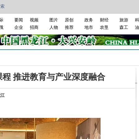
搜索
际
要闻
视频
图片
原创
政务
财经
旅游
俄
企业
招商
人物
推荐
地市
农垦
森工
课程 推进教育与产业深度融合
龙江