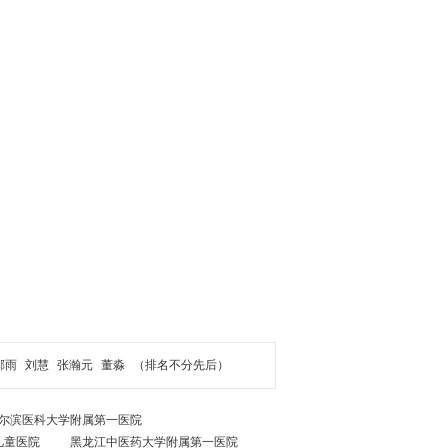
郝雨
刘慧
张瀚元
董淼
（排名不分先后）
尔滨医科大学附属第一医院
儿童医院
黑龙江中医药大学附属第一医院