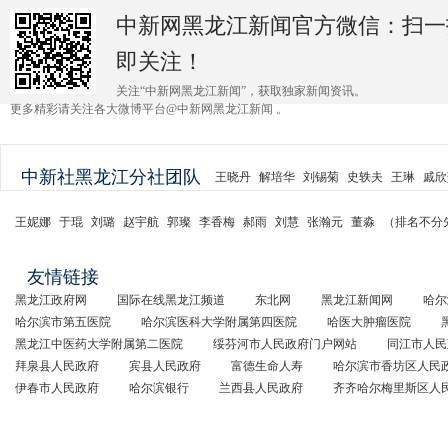
中新网黑龙江新闻官方微信：扫一
即关注！
关注“中新网黑龙江新闻”，获取独家新闻资讯。
更多精彩请关注各大微博平台@中新网黑龙江新闻 。
中新社黑龙江分社团队
王晓丹
解培华
刘锡菊
史轶夫
王琳
戚欣
王妮娜
于琨
刘璐
赵宇航
郭璨
李香梅
郝雨
刘慧
张瀚元
董淼
（排名不分
友情链接
黑龙江政府网
国际在线黑龙江频道
东北网
黑龙江新闻网
哈尔
哈尔滨市第五医院
哈尔滨医科大学附属第四医院
哈医大肿瘤医院
黑龙江中医药大学附属第二医院
绥芬河市人民政府门户网站
同江市人民
拜泉县人民政府
宾县人民政府
富德生命人寿
哈尔滨市香坊区人民
伊春市人民政府
哈尔滨银行
兰西县人民政府
齐齐哈尔梅里斯区人