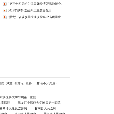
“第三十四届哈尔滨国际经济贸易洽谈会...
2025年伊春·嘉荫开江主题文化日
“黑龙江省以改革推动疾控事业高质量发...
郝雨
刘慧
张瀚元
董淼
（排名不分先后）
尔滨医科大学附属第一医院
儿童医院
黑龙江中医药大学附属第一医院
营商环境建设监督局
甘南县人民政府