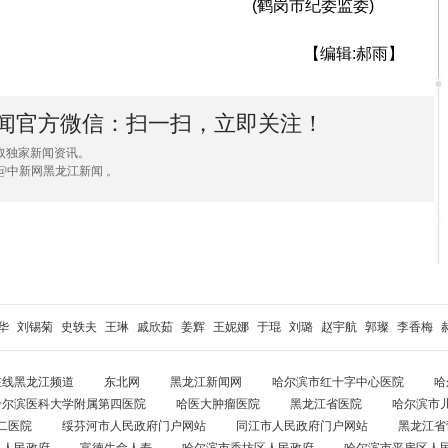
(鹤岗市纪委监委)
【编辑:郝雨】
闻官方微信：扫一扫，立即关注！
取独家新闻资讯。
@中新网黑龙江新闻 。
华
刘锡菊
史轶夫
王琳
戚欣茹
姜辉
王妮娜
于琨
刘璐
赵宇航
郭璨
李香梅
在线黑龙江频道
东北网
黑龙江新闻网
哈尔滨市红十字中心医院
哈
哈尔滨医科大学附属第四医院
哈医大肿瘤医院
黑龙江省医院
哈尔滨市
二医院
绥芬河市人民政府门户网站
同江市人民政府门户网站
黑龙江省